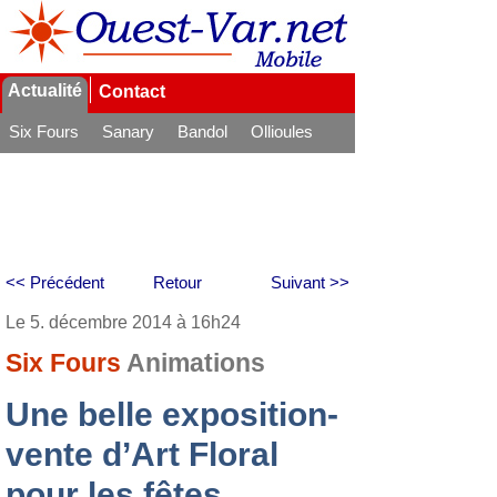
Actualité
Contact
Six Fours
Sanary
Bandol
Ollioules
La Seyne
<< Précédent
Retour
Suivant >>
Le 5. décembre 2014 à 16h24
Six Fours
Animations
Une belle exposition-
vente d’Art Floral
pour les fêtes