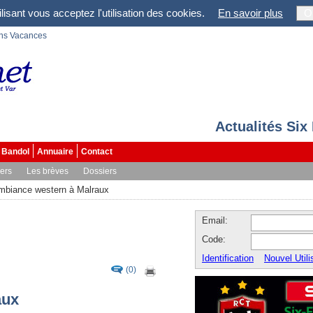
lisant vous acceptez l'utilisation des cookies.
En savoir plus
O
ons Vacances
Actualités Six
Bandol
Annuaire
Contact
vers
Les brèves
Dossiers
mbiance western à Malraux
Email:
Code:
Identification
Nouvel Utili
(0)
aux