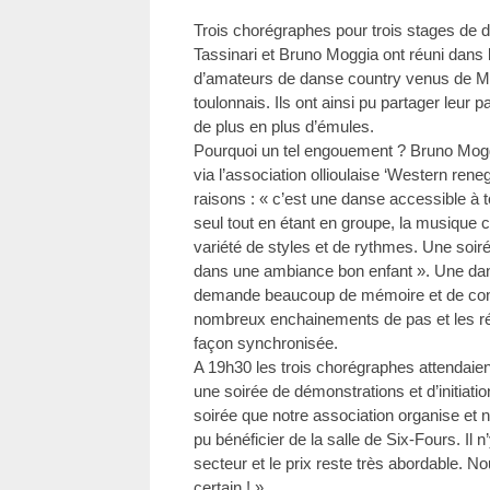
Trois chorégraphes pour trois stages de 
Tassinari et Bruno Moggia ont réuni dans 
d’amateurs de danse country venus de Mars
toulonnais. Ils ont ainsi pu partager leur pa
de plus en plus d’émules.
Pourquoi un tel engouement ? Bruno Moggi
via l’association ollioulaise ‘Western ren
raisons : « c’est une danse accessible à 
seul tout en étant en groupe, la musique c
variété de styles et de rythmes. Une soiré
dans une ambiance bon enfant ». Une dan
demande beaucoup de mémoire et de concent
nombreux enchainements de pas et les réa
façon synchronisée.
A 19h30 les trois chorégraphes attendaie
une soirée de démonstrations et d’initiati
soirée que notre association organise et 
pu bénéficier de la salle de Six-Fours. Il n
secteur et le prix reste très abordable. N
certain ! »