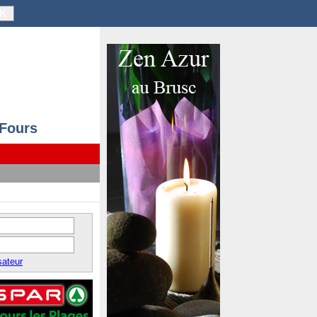
K
 Fours
sateur