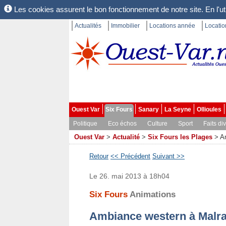
Les cookies assurent le bon fonctionnement de notre site. En l'uti
Actualités
Immobilier
Locations année
Locati
Ouest Var
Six Fours
Sanary
La Seyne
Ollioules
Politique
Eco échos
Culture
Sport
Faits di
Ouest Var
>
Actualité
>
Six Fours les Plages
>
A
Retour
<< Précédent
Suivant >>
Le 26. mai 2013 à 18h04
Six Fours
Animations
Ambiance western à Malr