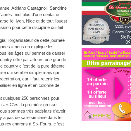
danse, Adriano Castagnoli, Sandrine
l’après-midi plus d’une centaine
eille, lyon, Nice et de tout l’ouest
ssion pour cette discipline qui fait
a, l’organisateur de cette journée
egades » nous en explique les
tous les âges qui permet de danser
ountry offre par ailleurs une grande
e country c ’est de la pure détente
se qui semble simple mais qui
ration, car il faut retenir les
liser en ligne et en colonne de
nt quelques 250 personnes pour
ons. « C’est la première grosse
nous sommes très satisfaits d’avoir
’y a pas de salle similaire dans le
ous reviendrons à Six-Fours, c ‘est