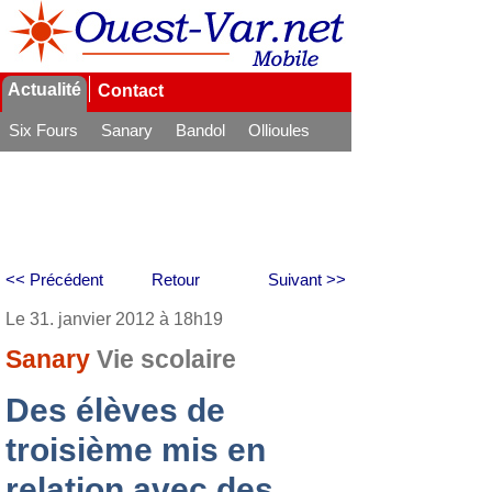
Actualité
Contact
Six Fours
Sanary
Bandol
Ollioules
La Seyne
<< Précédent
Retour
Suivant >>
Le 31. janvier 2012 à 18h19
Sanary
Vie scolaire
Des élèves de
troisième mis en
relation avec des