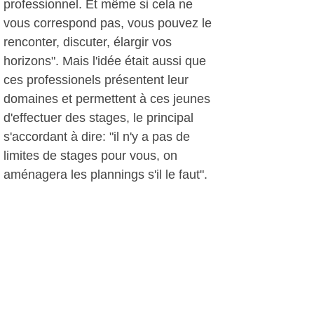
professionnel. Et même si cela ne
vous correspond pas, vous pouvez le
renconter, discuter, élargir vos
horizons". Mais l'idée était aussi que
ces professionels présentent leur
domaines et permettent à ces jeunes
d'effectuer des stages, le principal
s'accordant à dire: "il n'y a pas de
limites de stages pour vous, on
aménagera les plannings s'il le faut".
Et le moins que l'on puisse dire est
que la mayonnaise a rapidement pris,
chaque professionnel se présentant, et
les élèves levant le doigt pour faire un
stage. puis des discussions en petit
comité se sont établies au cours d'une
soirée très positive grâce aussi à ces