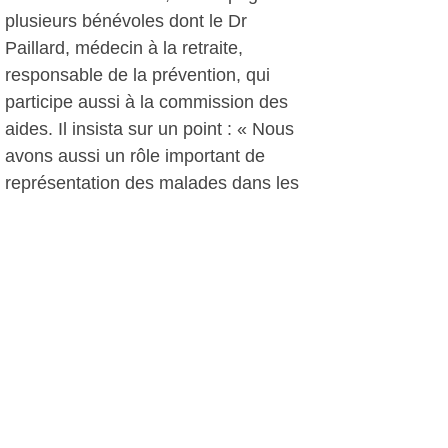
plusieurs bénévoles dont le Dr
Paillard, médecin à la retraite,
responsable de la prévention, qui
participe aussi à la commission des
aides. Il insista sur un point : « Nous
avons aussi un rôle important de
représentation des malades dans les
hôpitaux. La médecine est devenue
très technique au détriment de la ‘note
humaine’.»
A côté du stand de la Ligue, le
Sittomat avait installé le sien. Logique,
ils sont partenaires de l’association.
Les prochaines manifestations de la
délégation de Sanary se dérouleront le
samedi 5 septembre à La Seyne, lors