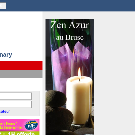
K
anary
sateur