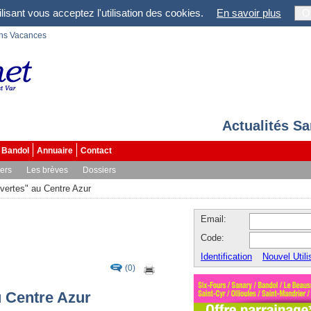
lisant vous acceptez l'utilisation des cookies.
En savoir plus
O
ons Vacances
Actualités S
Bandol
Annuaire
Contact
vers
Les brèves
Dossiers
vertes" au Centre Azur
Email:
Code:
Identification
Nouvel Utili
(0)
u Centre Azur