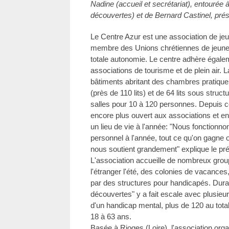
Nadine (accueil et secrétariat), entouré
découvertes) et de Bernard Castinel, prés
Le Centre Azur est une association de jeu
membre des Unions chrétiennes de jeune
totale autonomie. Le centre adhère égalem
associations de tourisme et de plein air. 
bâtiments abritant des chambres pratique
(près de 110 lits) et de 64 lits sous struct
salles pour 10 à 120 personnes. Depuis ce
encore plus ouvert aux associations et ent
un lieu de vie à l'année: "Nous fonction
personnel à l'année, tout ce qu'on gagne on
nous soutient grandement" explique le pré
L'association accueille de nombreux grou
l'étranger l'été, des colonies de vacance
par des structures pour handicapés. Dura
découvertes" y a fait escale avec plusieu
d'un handicap mental, plus de 120 au tota
18 à 63 ans.
Basée à Rioges (Loire), l'association or