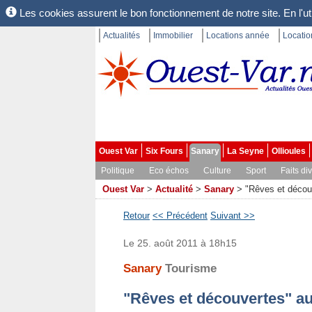
Les cookies assurent le bon fonctionnement de notre site. En l'uti
Actualités
Immobilier
Locations année
Locati
Ouest Var
Six Fours
Sanary
La Seyne
Ollioules
Politique
Eco échos
Culture
Sport
Faits di
Ouest Var
>
Actualité
>
Sanary
>
"Rêves et décou
Retour
<< Précédent
Suivant >>
Le 25. août 2011 à 18h15
Sanary
Tourisme
"Rêves et découvertes" a