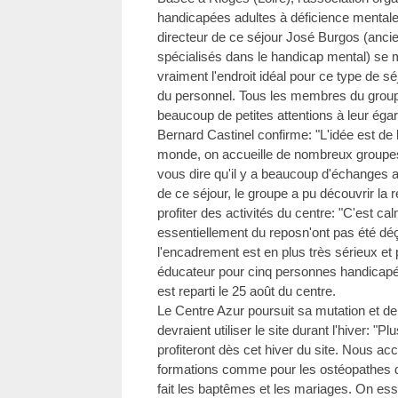
handicapées adultes à déficience mentale 
directeur de ce séjour José Burgos (anci
spécialisés dans le handicap mental) se mo
vraiment l'endroit idéal pour ce type de séj
du personnel. Tous les membres du groupe 
beaucoup de petites attentions à leur égar
Bernard Castinel confirme: "L'idée est de 
monde, on accueille de nombreux groupe
vous dire qu'il y a beaucoup d'échanges 
de ce séjour, le groupe a pu découvrir la 
profiter des activités du centre: "C'est ca
essentiellement du reposn'ont pas été déç
l'encadrement est en plus très sérieux et p
éducateur pour cinq personnes handicapés"
est reparti le 25 août du centre.
Le Centre Azur poursuit sa mutation et 
devraient utiliser le site durant l'hiver: "P
profiteront dès cet hiver du site. Nous ac
formations comme pour les ostéopathes d
fait les baptêmes et les mariages. On essa