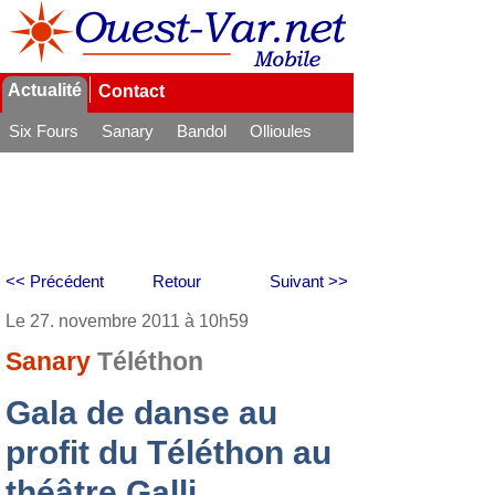
Actualité
Contact
Six Fours
Sanary
Bandol
Ollioules
La Seyne
<< Précédent
Retour
Suivant >>
Le 27. novembre 2011 à 10h59
Sanary
Téléthon
Gala de danse au
profit du Téléthon au
théâtre Galli