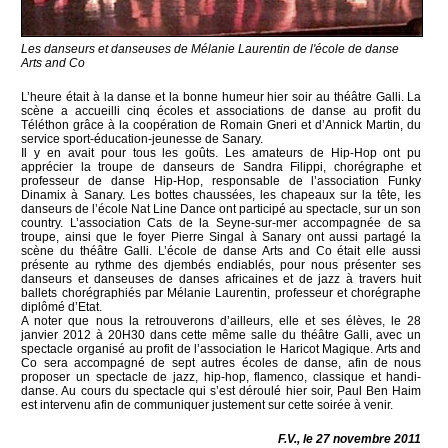
Les danseurs et danseuses de Mélanie Laurentin de l'école de danse
Arts and Co
L’heure était à la danse et la bonne humeur hier soir au théâtre Galli. La
scène a accueilli cinq écoles et associations de danse au profit du
Téléthon grâce à la coopération de Romain Gneri et d’Annick Martin, du
service sport-éducation-jeunesse de Sanary.
Il y en avait pour tous les goûts. Les amateurs de Hip-Hop ont pu
apprécier la troupe de danseurs de Sandra Filippi, chorégraphe et
professeur de danse Hip-Hop, responsable de l’association Funky
Dinamix à Sanary. Les bottes chaussées, les chapeaux sur la tête, les
danseurs de l’école Nat Line Dance ont participé au spectacle, sur un son
country. L’association Cats de la Seyne-sur-mer accompagnée de sa
troupe, ainsi que le foyer Pierre Singal à Sanary ont aussi partagé la
scène du théâtre Galli. L’école de danse Arts and Co était elle aussi
présente au rythme des djembés endiablés, pour nous présenter ses
danseurs et danseuses de danses africaines et de jazz à travers huit
ballets chorégraphiés par Mélanie Laurentin, professeur et chorégraphe
diplômé d’Etat.
A noter que nous la retrouverons d’ailleurs, elle et ses élèves, le 28
janvier 2012 à 20H30 dans cette même salle du théâtre Galli, avec un
spectacle organisé au profit de l’association le Haricot Magique. Arts and
Co sera accompagné de sept autres écoles de danse, afin de nous
proposer un spectacle de jazz, hip-hop, flamenco, classique et handi-
danse. Au cours du spectacle qui s’est déroulé hier soir, Paul Ben Haim
est intervenu afin de communiquer justement sur cette soirée à venir.
F.V., le 27 novembre 2011