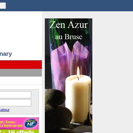
K
anary
sateur