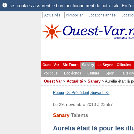
Les cookies assurent le bon fonctionnement de notre site. En l'uti
Actualités
Immobilier
Locations année
Locati
Ouest Var
Six Fours
Sanary
La Seyne
Ollioules
Politique
Eco échos
Culture
Sport
Faits di
Ouest Var
>
Actualité
>
Sanary
>
Aurélia était là p
Retour
<< Précédent
Suivant >>
Le 29. novembre 2013 à 23h57
Sanary
Talents
Aurélia était là pour les il