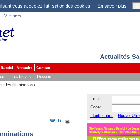
lisant vous acceptez l'utilisation des cookies.
En savoir plus
O
ons Vacances
Actualités S
Bandol
Annuaire
Contact
vers
Les brèves
Dossiers
our les illuminations
Email:
Code:
Identification
Nouvel Utili
(1)
luminations