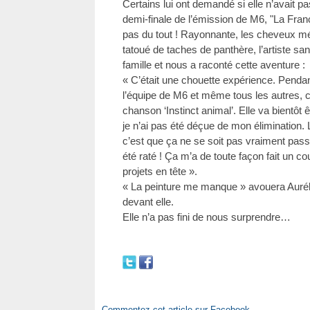
Certains lui ont demandé si elle n’avait p
demi-finale de l’émission de M6, "La Franc
pas du tout ! Rayonnante, les cheveux mé
tatoué de taches de panthère, l’artiste sa
famille et nous a raconté cette aventure :
« C’était une chouette expérience. Pendant
l’équipe de M6 et même tous les autres,
chanson ‘Instinct animal’. Elle va bientôt ê
je n’ai pas été déçue de mon élimination. 
c’est que ça ne se soit pas vraiment pas
été raté ! Ça m’a de toute façon fait un co
projets en tête ».
« La peinture me manque » avouera Auréli
devant elle.
Elle n’a pas fini de nous surprendre…
Commentez cet article sur Facebook