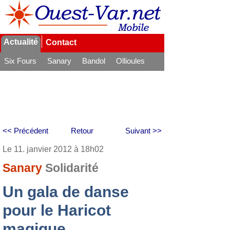
Actualité
Contact
Six Fours
Sanary
Bandol
Ollioules
La Seyne
<< Précédent
Retour
Suivant >>
Le 11. janvier 2012 à 18h02
Sanary
Solidarité
Un gala de danse
pour le Haricot
magique