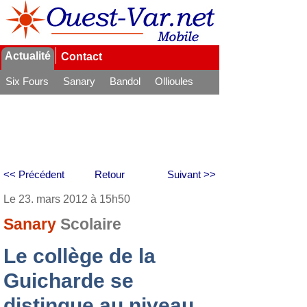
Actualité
Contact
Six Fours
Sanary
Bandol
Ollioules
La Seyne
<< Précédent
Retour
Suivant >>
Le 23. mars 2012 à 15h50
Sanary
Scolaire
Le collège de la
Guicharde se
distingue au niveau