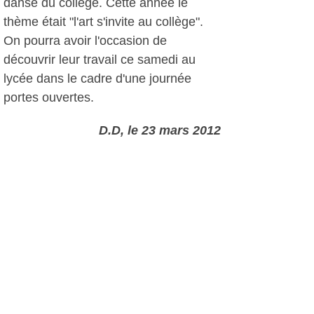
danse du collège. Cette année le
thème était "l'art s'invite au collège".
On pourra avoir l'occasion de
découvrir leur travail ce samedi au
lycée dans le cadre d'une journée
portes ouvertes.
D.D, le 23 mars 2012
Plus d'infos:
Lycée d'Enseignement Professionnel
de la Coudoulière
Collège de la Guicharde
Autres photos: