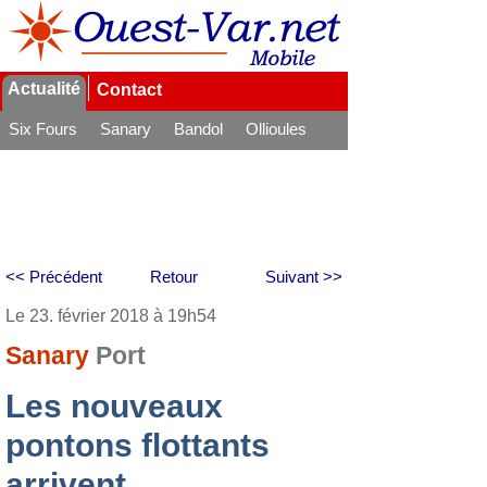
Actualité
Contact
Six Fours
Sanary
Bandol
Ollioules
La Seyne
<< Précédent
Retour
Suivant >>
Le 23. février 2018 à 19h54
Sanary
Port
Les nouveaux
pontons flottants
arrivent