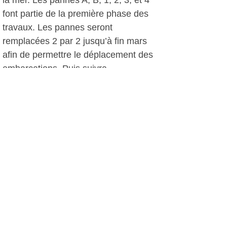
la mer. Les pannes A, B, 1, 2, 3, et 4
font partie de la première phase des
travaux. Les pannes seront
remplacées 2 par 2 jusqu’à fin mars
afin de permettre le déplacement des
embarcations. Puis suivra
l’équipement des pontons (bornes,
amarrages…) et l’installation des
grilles et portillons d’accès*. La
deuxième phase débutera à partir de
septembre afin de maintenir l’activité
portuaire en saison estivale.
C.O, le 23 février 2018
*
voir notre article