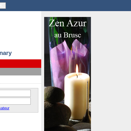
K
anary
sateur