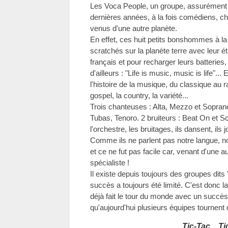
Les Voca People, un groupe, assurément le
dernières années, à la fois comédiens, c
venus d'une autre planète.
En effet, ces huit petits bonshommes à l
scratchés sur la planète terre avec leur ét
français et pour recharger leurs batteries,
d'ailleurs : "Life is music, music is life"..
l'histoire de la musique, du classique au r
gospel, la country, la variété...
Trois chanteuses : Alta, Mezzo et Soprano
Tubas, Tenoro. 2 bruiteurs : Beat On et Scr
l'orchestre, les bruitages, ils dansent, ils j
Comme ils ne parlent pas notre langue, no
et ce ne fut pas facile car, venant d'une aut
spécialiste !
Il existe depuis toujours des groupes dits "
succès a toujours été limité. C'est donc l
déjà fait le tour du monde avec un succès 
qu'aujourd'hui plusieurs équipes tournent
Tic-Tac... Ti