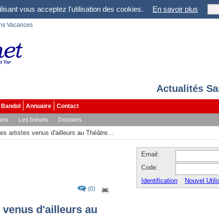
lisant vous acceptez l'utilisation des cookies.
En savoir plus
O
ons Vacances
Actualités S
Bandol
Annuaire
Contact
vers
Les brèves
Dossiers
es artistes venus d'ailleurs au Théâtre...
Email:
Code:
Identification
Nouvel Utili
(0)
 venus d'ailleurs au