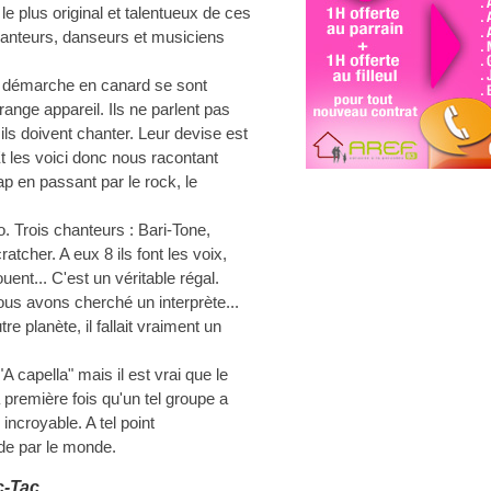
 plus original et talentueux de ces
hanteurs, danseurs et musiciens
a démarche en canard se sont
range appareil. Ils ne parlent pas
 ils doivent chanter. Leur devise est
. Et les voici donc nous racontant
ap en passant par le rock, le
. Trois chanteurs : Bari-Tone,
atcher. A eux 8 ils font les voix,
ouent... C'est un véritable régal.
us avons cherché un interprète...
re planète, il fallait vraiment un
A capella" mais il est vrai que le
a première fois qu'un tel groupe a
incroyable. A tel point
 de par le monde.
c-Tac...