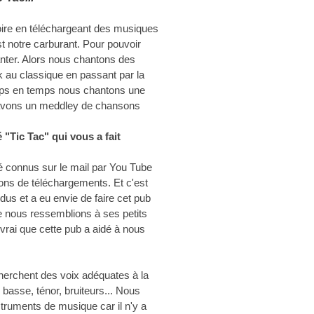
toire en téléchargeant des musiques
st notre carburant. Pour pouvoir
nter. Alors nous chantons des
k au classique en passant par la
emps en temps nous chantons une
 avons un meddley de chansons
é "Tic Tac" qui vous a fait
é connus sur le mail par You Tube
ions de téléchargements. Et c'est
us et a eu envie de faire cet pub
ue nous ressemblions à ses petits
t vrai que cette pub a aidé à nous
cherchent des voix adéquates à la
 basse, ténor, bruiteurs... Nous
struments de musique car il n'y a