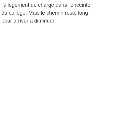
l'allégement de charge dans l'enceinte
du collège. Mais le chemin reste long
pour arriver à diminuer
significativement le poids des
cartables. La "commission cartable" du
collège a évoqué plusieurs pistes de
travail comme la réalisation d'un état
des lieux de la double collection avec
le professeur documentaliste,
l'obligation de vider le casier tous les
soirs, organiser les emplois du temps
en limitant les trajets entre les
bâtiments A et B, sensibiliser parents
et enfants pour soulager leurs dos...
Pour plus d'informations:
http://www.laguicharde.net