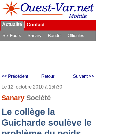
Actualité
Contact
Six Fours
Sanary
Bandol
Ollioules
La Seyne
<< Précédent
Retour
Suivant >>
Le 12. octobre 2010 à 15h30
Sanary
Société
Le collège la
Guicharde soulève le
problème du poids