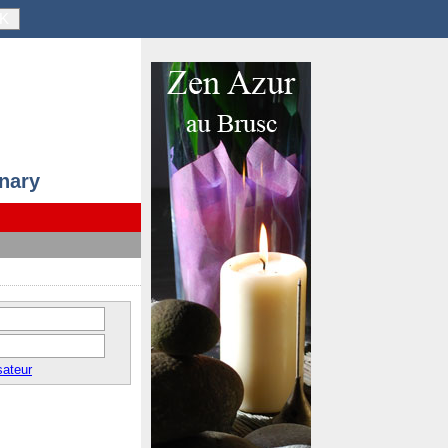
K
anary
sateur