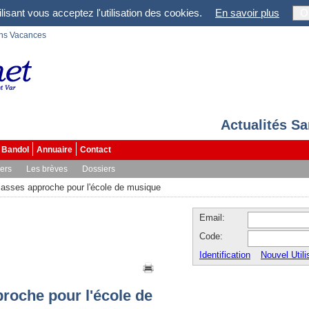
lisant vous acceptez l'utilisation des cookies.
En savoir plus
O
ons Vacances
Actualités S
Bandol
Annuaire
Contact
vers
Les brèves
Dossiers
lasses approche pour l'école de musique
Email:
Code:
Identification
Nouvel Utili
proche pour l'école de