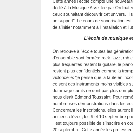
Cette année l'école compte une nouveauté
dédié à la Musique Assistée par Ordinateu
ceux souhaitant découvrir cet univers. Il s
un support". Le cours de sonorisation est
de s'initier notamment à l'installation et l'u
L'école de musique es
On retrouve à l'école toutes les génératio
d'ensemble sont formés: rock, jazz, rnb,c
plus fréquentés restent la guitare, le piano
restent plus confidentiels comme la trompet
violoncelle: "je pense que la faute en in
ce sont des instruments moins visibles su
dommage car ils ne sont pas plus compli
nous disait Edmond Toussaint. Pour reméd
nombreuses démonstrations dans les éco
Concernant les inscriptions, elles auront 
anciens élèves; les 9 et 10 septembre pou
il est toujours possible de s'inscrire en c
20 septembre. Cette année les professeur