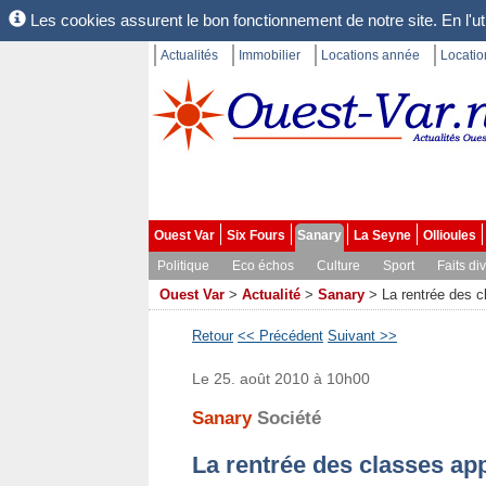
Les cookies assurent le bon fonctionnement de notre site. En l'uti
Actualités
Immobilier
Locations année
Locati
Ouest Var
Six Fours
Sanary
La Seyne
Ollioules
Politique
Eco échos
Culture
Sport
Faits di
Ouest Var
>
Actualité
>
Sanary
>
La rentrée des c
Retour
<< Précédent
Suivant >>
Le 25. août 2010 à 10h00
Sanary
Société
La rentrée des classes ap