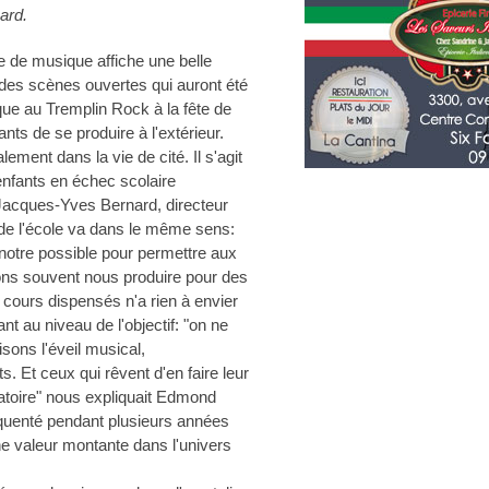
ard.
e de musique affiche une belle
s des scènes ouvertes qui auront été
ue au Tremplin Rock à la fête de
fants de se produire à l'extérieur.
alement dans la vie de cité. Il s'agit
'enfants en échec scolaire
 Jacques-Yves Bernard, directeur
de l'école va dans le même sens:
notre possible pour permettre aux
ons souvent nous produire pour des
 cours dispensés n'a rien à envier
ant au niveau de l'objectif: "on ne
sons l'éveil musical,
s. Et ceux qui rêvent d'en faire leur
vatoire" nous expliquait Edmond
équenté pendant plusieurs années
une valeur montante dans l'univers