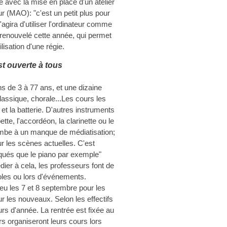
 avec la mise en place d'un atelier
r (MAO): "c'est un petit plus pour
'agira d'utiliser l'ordinateur comme
 renouvelé cette année, qui permet
tilisation d'une régie.
t ouverte à tous
ns de 3 à 77 ans, et une dizaine
lassique, chorale...Les cours les
 et la batterie. D'autres instruments
te, l'accordéon, la clarinette ou le
combe à un manque de médiatisation;
r les scènes actuelles. C'est
qués que le piano par exemple"
ier à cela, les professeurs font de
les ou lors d'événements.
lieu les 7 et 8 septembre pour les
r les nouveaux. Selon les effectifs
ours d'année. La rentrée est fixée au
s organiseront leurs cours lors