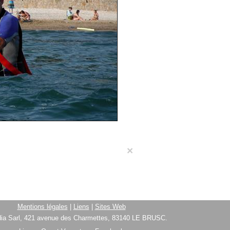
×
Mentions légales
|
Liens
|
Sites Web
ia Sarl, 421 avenue des Charmettes, 83140 LE BRUSC.