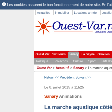
Les cookies assurent le bon fonctionnement de notre site. En l'uti
Actualités
Immobilier
Locations année
Locati
Ouest Var
Six Fours
Sanary
La Seyne
Ollioules
Politique
Eco échos
Culture
Sport
Faits di
Ouest Var
>
Actualité
>
Sanary
>
La marche aquati
Retour
<< Précédent
Suivant >>
Le 8. juillet 2015 à 11h25
Sanary
Animations
La marche aquatique côtiè