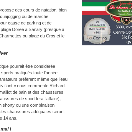
propose des cours de natation, bien
aquajogging ou de marche
(pour cause de parking et de
nt plage Dorée à Sanary (presque à
Charmettes ou plage du Cros et le
iver
ique pourrait être considérée
sports pratiqués toute l’année,
s amateurs préfèrent même que l’eau
s vivifiant » nous commente Richard.
 maillot de bain et des chaussures
haussures de sport fera l’affaire),
un shorty ou une combinaison
t des chaussures adéquates seront
de 14 ans.
mal !