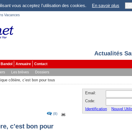
lisant vous acceptez l'utilisation des cookies.
En savoir plus
O
ons Vacances
Actualités S
Bandol
Annuaire
Contact
vers
Les brèves
Dossiers
que côtière, c’est bon pour tous
Email:
Code:
Identification
Nouvel Utili
(8)
re, c’est bon pour