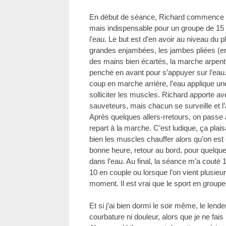
En début de séance, Richard commence 
mais indispensable pour un groupe de 15 
l’eau. Le but est d’en avoir au niveau du
grandes enjambées, les jambes pliées (en ‘
des mains bien écartés, la marche arpente 
penché en avant pour s’appuyer sur l’ea
coup en marche arrière, l’eau applique un
solliciter les muscles. Richard apporte ave
sauveteurs, mais chacun se surveille et l
Après quelques allers-rretours, on pass
repart à la marche. C’est ludique, ça plais
bien les muscles chauffer alors qu’on est
bonne heure, retour au bord, pour quelqu
dans l’eau. Au final, la séance m’a couté
10 en couple ou lorsque l’on vient plusieur
moment. Il est vrai que le sport en groupe,
Et si j’ai bien dormi le soir même, le lend
courbature ni douleur, alors que je ne fai