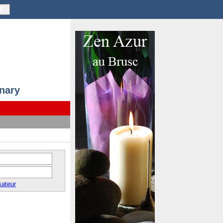
K
anary
sateur