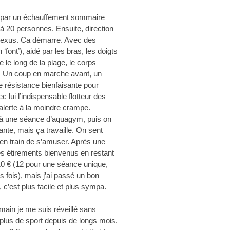
par un échauffement sommaire
à 20 personnes. Ensuite, direction
 plexus. Ca démarre. Avec des
font’), aidé par les bras, les doigts
le long de la plage, le corps
u. Un coup en marche avant, un
e résistance bienfaisante pour
c lui l’indispensable flotteur des
’alerte à la moindre crampe.
e à une séance d’aquagym, puis on
ante, mais ça travaille. On sent
 en train de s’amuser. Après une
es étirements bienvenus en restant
 10 € (12 pour une séance unique,
s fois), mais j’ai passé un bon
 c’est plus facile et plus sympa.
emain je me suis réveillé sans
s plus de sport depuis de longs mois.