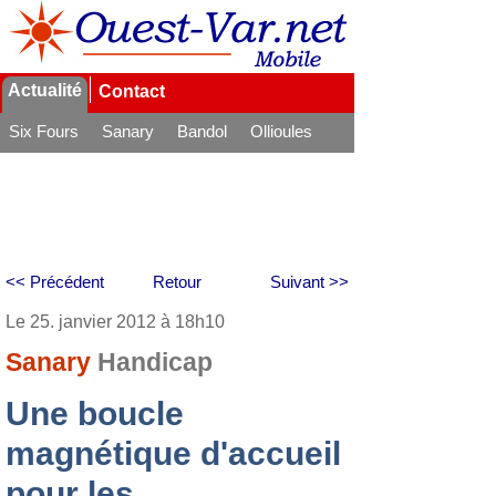
Actualité
Contact
Six Fours
Sanary
Bandol
Ollioules
La Seyne
<< Précédent
Retour
Suivant >>
Le 25. janvier 2012 à 18h10
Sanary
Handicap
Une boucle
magnétique d'accueil
pour les