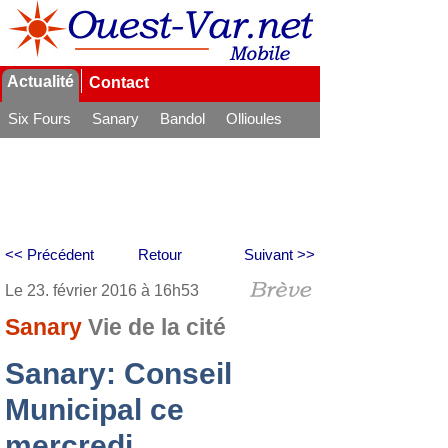
Actualité
Contact
Six Fours
Sanary
Bandol
Ollioules
La Seyne
<< Précédent
Retour
Suivant >>
Le 23. février 2016 à 16h53
Sanary
Vie de la cité
Sanary: Conseil
Municipal ce
mercredi