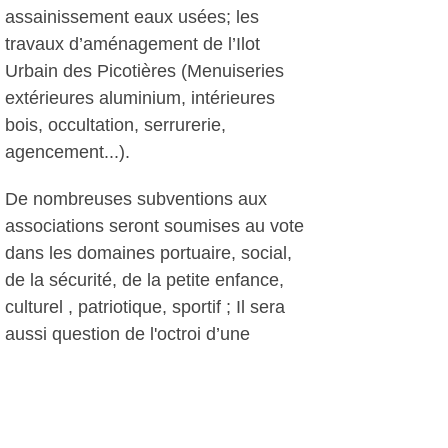
assainissement eaux usées; les
travaux d’aménagement de l’Ilot
Urbain des Picotières (Menuiseries
extérieures aluminium, intérieures
bois, occultation, serrurerie,
agencement...).
De nombreuses subventions aux
associations seront soumises au vote
dans les domaines portuaire, social,
de la sécurité, de la petite enfance,
culturel , patriotique, sportif ; Il sera
aussi question de l'octroi d’une
subvention à l’Association Prévention
Routière et à à l’Association PEP 83
pour l’exercice 2016, ou encore de
participation financière communale à