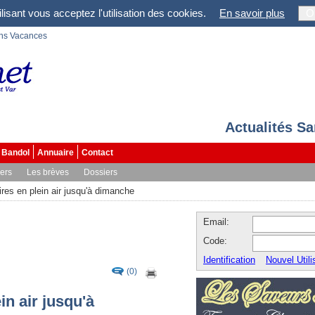
lisant vous acceptez l'utilisation des cookies.
En savoir plus
O
ons Vacances
Actualités S
Bandol
Annuaire
Contact
vers
Les brèves
Dossiers
res en plein air jusqu'à dimanche
Email:
Code:
Identification
Nouvel Utili
(0)
in air jusqu'à