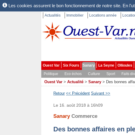
Les cookies assurent le bon fonctionnement de notre site. En l'uti
Actualités
Immobilier
Locations année
Locati
Ouest Var
Six Fours
Sanary
La Seyne
Ollioules
Politique
Eco échos
Culture
Sport
Faits di
Ouest Var
>
Actualité
>
Sanary
>
Des bonnes affai
Retour
<< Précédent
Suivant >>
Le 16. août 2018 à 16h09
Sanary
Commerce
Des bonnes affaires en ple