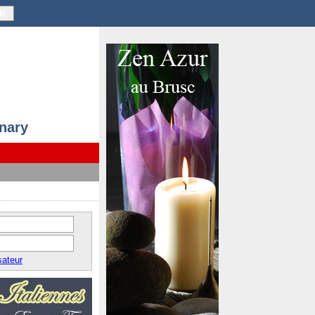
K
anary
sateur