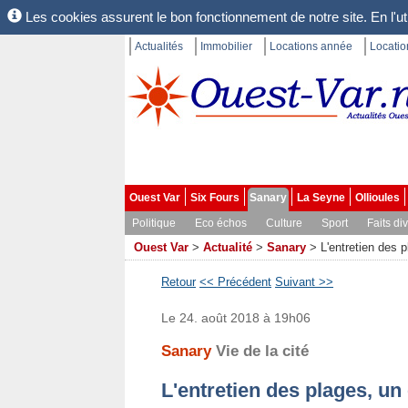
Les cookies assurent le bon fonctionnement de notre site. En l'uti
Actualités
Immobilier
Locations année
Locati
Ouest Var
Six Fours
Sanary
La Seyne
Ollioules
Politique
Eco échos
Culture
Sport
Faits di
Ouest Var
>
Actualité
>
Sanary
>
L'entretien des p
Retour
<< Précédent
Suivant >>
Le 24. août 2018 à 19h06
Sanary
Vie de la cité
L'entretien des plages, un 