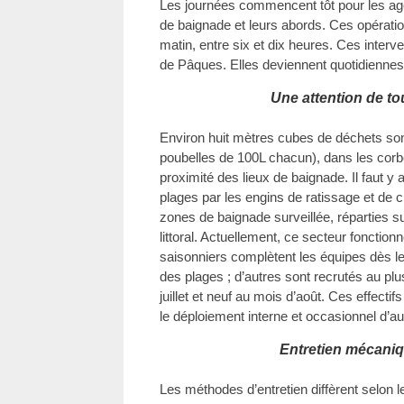
Les journées commencent tôt pour les age
de baignade et leurs abords. Ces opératio
matin, entre six et dix heures. Ces inter
de Pâques. Elles deviennent quotidiennes
Une attention de to
Environ huit mètres cubes de déchets so
poubelles de 100L chacun), dans les corbei
proximité des lieux de baignade. Il faut y 
plages par les engins de ratissage et de
zones de baignade surveillée, réparties s
littoral. Actuellement, ce secteur fonction
saisonniers complètent les équipes dès le 
des plages ; d’autres sont recrutés au plus
juillet et neuf au mois d’août. Ces effecti
le déploiement interne et occasionnel d’au
Entretien mécaniq
Les méthodes d’entretien diffèrent selon l