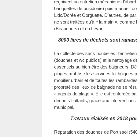
reçoivent un entretien mécanique d’abord 
banquettes de posidonie) puis manuel, co
Lido/Dorée et Gorguette. D’autres, de par 
ne sont traitées qu’à « la main », comme
(Beaucours) et du Levant.
8000 litres de déchets sont rama
La collecte des sacs poubelles, l’entreti
(douches et wc publics) et le nettoyage 
essentiels au bien-être des baigneurs. Dès
plages mobilise les services techniques po
mobilier urbain et de toutes les rambarde
propreté des lieux de baignade ne se rés
« agents de plage ». Elle est renforcée par
déchets flottants, grâce aux interventions
municipal.
Travaux réalisés en 2018 pou
Réparation des douches de Portissol (54