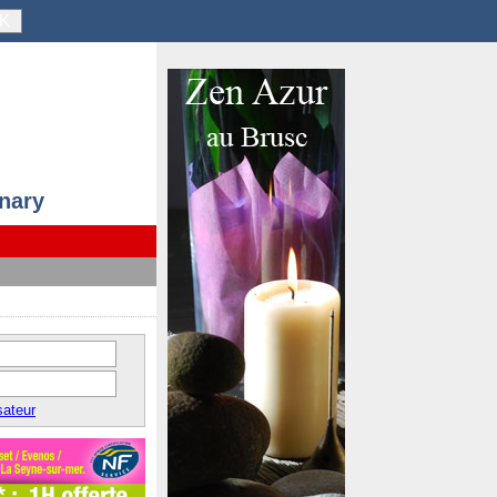
K
anary
sateur