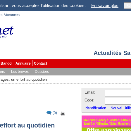
lisant vous acceptez l'utilisation des cookies.
En savoir plus
O
ons Vacances
Actualités S
Bandol
Annuaire
Contact
vers
Les brèves
Dossiers
lages, un effort au quotidien
Email:
Code:
Identification
Nouvel Utili
(0)
effort au quotidien