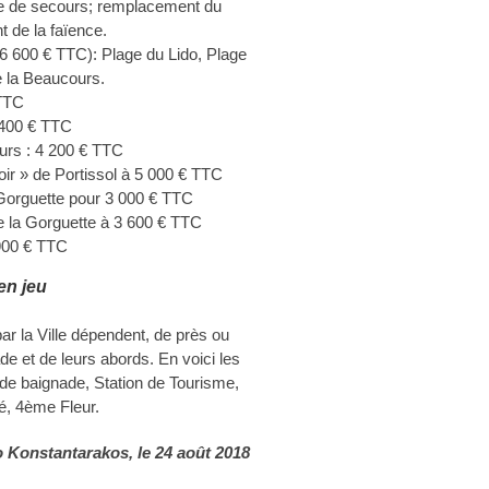
te de secours; remplacement du
de la faïence.
6 600 € TTC): Plage du Lido, Plage
e la Beaucours.
 TTC
 400 € TTC
urs : 4 200 € TTC
oir » de Portissol à 5 000 € TTC
Gorguette pour 3 000 € TTC
e la Gorguette à 3 600 € TTC
 900 € TTC
en jeu
par la Ville dépendent, de près ou
de et de leurs abords. En voici les
x de baignade, Station de Tourisme,
té, 4ème Fleur.
o Konstantarakos
, le 24 août 2018