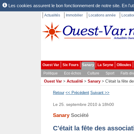
Les cookies assurent le bon fonctionnement de notre site. En l'uti
Actualités
Immobilier
Locations année
Locati
Ouest Var
Six Fours
Sanary
La Seyne
Ollioules
Politique
Eco échos
Culture
Sport
Faits di
Ouest Var
>
Actualité
>
Sanary
>
C'était la fête d
Retour
<< Précédent
Suivant >>
Le 25. septembre 2010 à 18h00
Sanary
Société
C'était la fête des associa