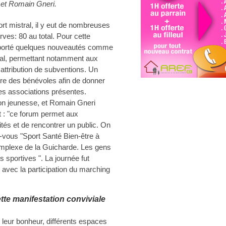
 et Romain Gneri.
ort mistral, il y eut de nombreuses
rves: 80 au total. Pour cette
 apporté quelques nouveautés comme
nal, permettant notamment aux
'attribution de subventions. Un
ntre des bénévoles afin de donner
des associations présentes.
on jeunesse, et Romain Gneri
t : "ce forum permet aux
ités et de rencontrer un public. On
-vous "Sport Santé Bien-être à
mplexe de la Guicharde. Les gens
s sportives ". La journée fut
vec la participation du marching
ette manifestation conviviale
 leur bonheur, différents espaces