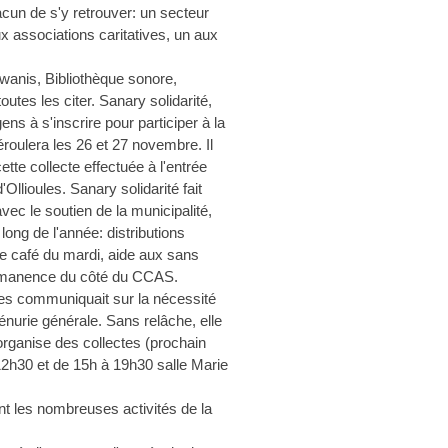
un de s'y retrouver: un secteur
x associations caritatives, un aux
wanis, Bibliothèque sonore,
 toutes les citer. Sanary solidarité,
ns à s'inscrire pour participer à la
éroulera les 26 et 27 novembre. Il
tte collecte effectuée à l'entrée
llioules. Sanary solidarité fait
vec le soutien de la municipalité,
ong de l'année: distributions
le café du mardi, aide aux sans
permanence du côté du CCAS.
es communiquait sur la nécessité
nurie générale. Sans relâche, elle
 organise des collectes (prochain
12h30 et de 15h à 19h30 salle Marie
t les nombreuses activités de la