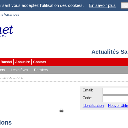
lisant vous acceptez l'utilisation des cookies.
En savoir plus
O
ons Vacances
Actualités S
Bandol
Annuaire
Contact
vers
Les brèves
Dossiers
es associations
Email:
Code:
Identification
Nouvel Utili
tions