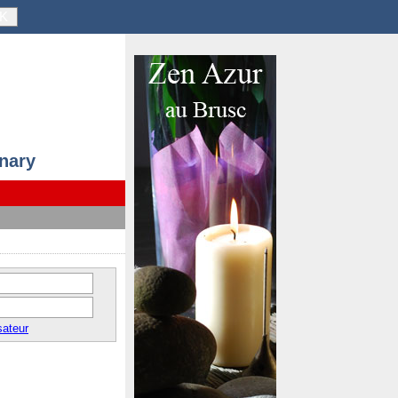
K
anary
sateur