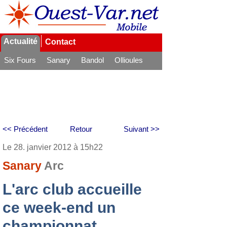
Actualité
Contact
Six Fours
Sanary
Bandol
Ollioules
La Seyne
<< Précédent
Retour
Suivant >>
Le 28. janvier 2012 à 15h22
Sanary
Arc
L'arc club accueille
ce week-end un
championnat