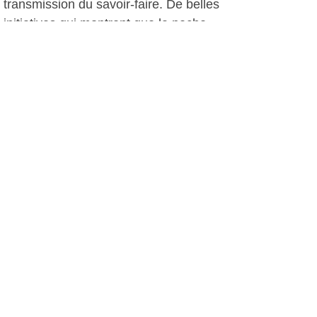
transmission du savoir-faire. De belles
initiatives qui montrent que la peche
artisanal a encore un avenir, et la
prud'homie de Sanary s'active
grandement.
D. D., le 16 mai 2011
Plus d'infos:
Collectif Pêche et Développement,
L'Encre de Mer
Autres photos: