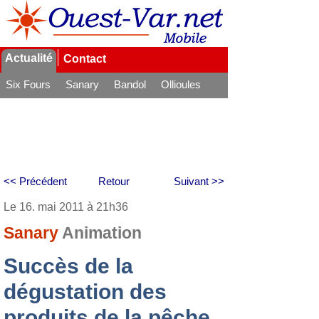
Actualité
Contact
Six Fours
Sanary
Bandol
Ollioules
La Seyne
<< Précédent
Retour
Suivant >>
Le 16. mai 2011 à 21h36
Sanary
Animation
Succès de la
dégustation des
produits de la pêche