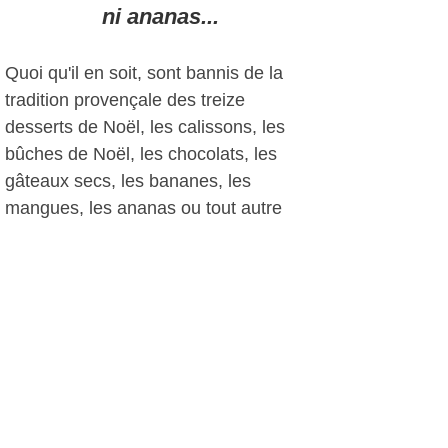
ni ananas...
Quoi qu'il en soit, sont bannis de la
tradition provençale des treize
desserts de Noël, les calissons, les
bûches de Noël, les chocolats, les
gâteaux secs, les bananes, les
mangues, les ananas ou tout autre
fruit exotique.
Comme on le voit, en ce temps-là,
pour le réveillon de Noël, on ne se
souciait guère de foie gras, saumon
fumé, boudin blanc, dinde, oie farcie,
champagne, bûche glacée (la seule
bûche de Noël était celle qui se