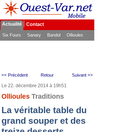
Actualité
Contact
Six Fours
Sanary
Bandol
Ollioules
La Seyne
<< Précédent
Retour
Suivant >>
Le 22. décembre 2014 à 19h51
Ollioules
Traditions
La véritable table du
grand souper et des
treize desserts