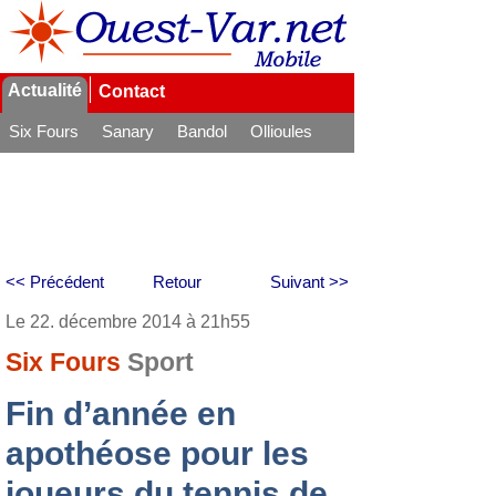
Actualité
Contact
Six Fours
Sanary
Bandol
Ollioules
La Seyne
<< Précédent
Retour
Suivant >>
Le 22. décembre 2014 à 21h55
Six Fours
Sport
Fin d’année en
apothéose pour les
joueurs du tennis de