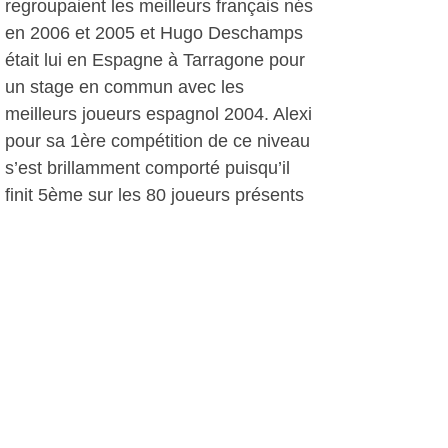
regroupaient les meilleurs français nés
en 2006 et 2005 et Hugo Deschamps
était lui en Espagne à Tarragone pour
un stage en commun avec les
meilleurs joueurs espagnol 2004. Alexi
pour sa 1ère compétition de ce niveau
s’est brillamment comporté puisqu’il
finit 5ème sur les 80 joueurs présents
de son année 2006.
Pendant les vacances scolaires de
Noël, le club de tennis de table de Six
fours reste ouvert les lundis 22 et 29
décembre de 19h à 21h
Reprise des entraînements à partir du
lundi 5 janvier 2015