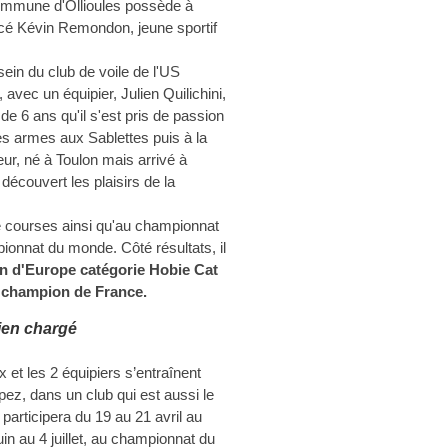
ommune d'Ollioules possède à
uencé Kévin Remondon, jeune sportif
ein du club de voile de l'US
 avec un équipier, Julien Quilichini,
e 6 ans qu'il s'est pris de passion
res armes aux Sablettes puis à la
ur, né à Toulon mais arrivé à
 découvert les plaisirs de la
de courses ainsi qu'au championnat
ionnat du monde. Côté résultats, il
n d'Europe catégorie Hobie Cat
 champion de France.
ien chargé
et les 2 équipiers s’entraînent
ez, dans un club qui est aussi le
participera du 19 au 21 avril au
uin au 4 juillet, au championnat du