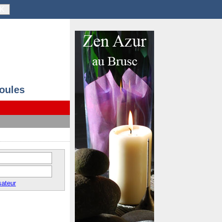
K
ioules
sateur