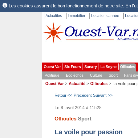
Les cookies assurent le bon fonctionnement de notre site. En l'uti
Actualités
Immobilier
Locations année
Locati
Ouest Var
Six Fours
Sanary
La Seyne
Ollioules
Politique
Eco échos
Culture
Sport
Faits di
Ouest Var
>
Actualité
>
Ollioules
>
La voile pour 
Retour
<< Précédent
Suivant >>
Le 8. avril 2014 à 11h28
Ollioules
Sport
La voile pour passion