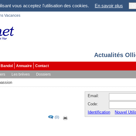
lisant vous acceptez l'utilisation des cookies.
En savoir plus
O
ons Vacances
Actualités Oll
Bandol
Annuaire
Contact
vers
Les brèves
Dossiers
passion
Email:
Code:
Identification
Nouvel Utili
(0)