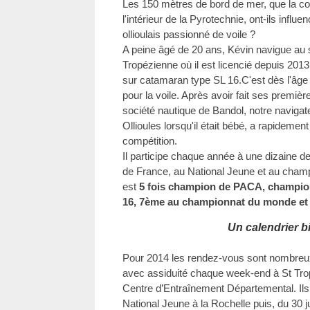
Les 150 mètres de bord de mer, que la c
l'intérieur de la Pyrotechnie, ont-ils infl
ollioulais passionné de voile ?
A peine âgé de 20 ans, Kévin navigue au s
Tropézienne où il est licencié depuis 2013,
sur catamaran type SL 16.C'est dès l'âge d
pour la voile. Après avoir fait ses premiè
société nautique de Bandol, notre navigate
Ollioules lorsqu'il était bébé, a rapidement
compétition.
Il participe chaque année à une dizaine 
de France, au National Jeune et au champ
est
5 fois champion de PACA, champio
16, 7ème au championnat du monde et
Un calendrier b
Pour 2014 les rendez-vous sont nombreux 
avec assiduité chaque week-end à St Trop
Centre d’Entraînement Départemental. Ils 
National Jeune à la Rochelle puis, du 30 j