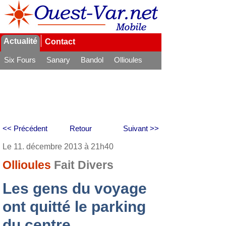
Actualité
Contact
Six Fours
Sanary
Bandol
Ollioules
La Seyne
<< Précédent
Retour
Suivant >>
Le 11. décembre 2013 à 21h40
Ollioules
Fait Divers
Les gens du voyage
ont quitté le parking
du centre