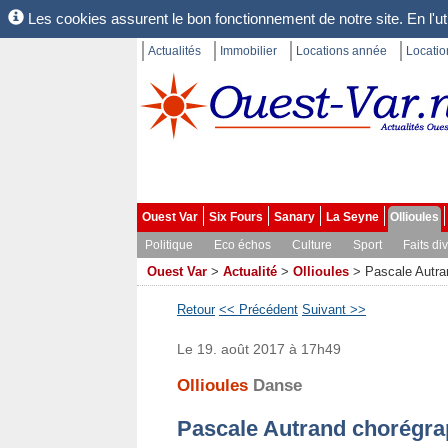
Les cookies assurent le bon fonctionnement de notre site. En l'uti
Actualités
Immobilier
Locations année
Locati
Ouest Var
Six Fours
Sanary
La Seyne
Ollioules
Politique
Eco échos
Culture
Sport
Faits di
Ouest Var
>
Actualité
>
Ollioules
>
Pascale Autran
Retour
<< Précédent
Suivant >>
Le 19. août 2017 à 17h49
Ollioules
Danse
Pascale Autrand chorégra