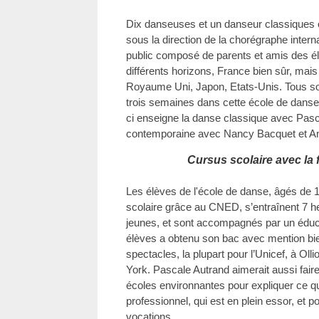
Dix danseuses et un danseur classiques 
sous la direction de la chorégraphe inter
public composé de parents et amis des é
différents horizons, France bien sûr, mais
Royaume Uni, Japon, Etats-Unis. Tous so
trois semaines dans cette école de danse d
ci enseigne la danse classique avec Pasc
contemporaine avec Nancy Bacquet et An
Cursus scolaire avec la
Les élèves de l'école de danse, âgés de 
scolaire grâce au CNED, s’entraînent 7 heu
jeunes, et sont accompagnés par un éduca
élèves a obtenu son bac avec mention bien
spectacles, la plupart pour l’Unicef, à Oll
York. Pascale Autrand aimerait aussi fai
écoles environnantes pour expliquer ce qu
professionnel, qui est en plein essor, et p
vocations.