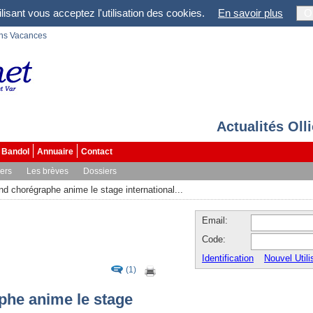
lisant vous acceptez l'utilisation des cookies.
En savoir plus
O
ons Vacances
Actualités Oll
Bandol
Annuaire
Contact
vers
Les brèves
Dossiers
d chorégraphe anime le stage international...
Email:
Code:
Identification
Nouvel Utili
(1)
phe anime le stage