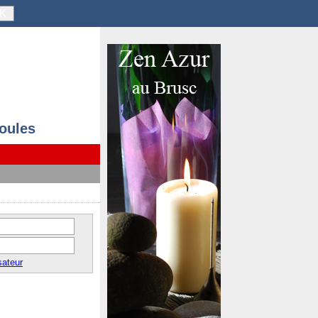
K
ioules
sateur