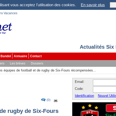
lisant vous acceptez l'utilisation des cookies.
En savoir plus
O
ons Vacances
Actualités Six
Bandol
Annuaire
Contact
vers
Les brèves
Dossiers
es équipes de football et de rugby de Six-Fours récompensées...
Email:
Code:
Identification
Nouvel Utili
(0)
 de rugby de Six-Fours