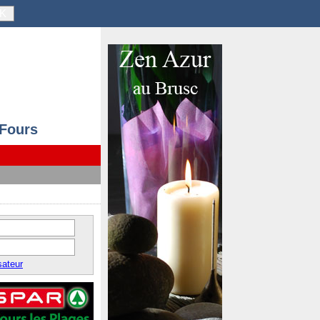
K
 Fours
sateur