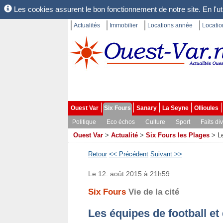
Les cookies assurent le bon fonctionnement de notre site. En l'uti
Actualités
Immobilier
Locations année
Locati
Ouest Var
Six Fours
Sanary
La Seyne
Ollioules
Politique
Eco échos
Culture
Sport
Faits di
Ouest Var
>
Actualité
>
Six Fours les Plages
>
L
Retour
<< Précédent
Suivant >>
Le 12. août 2015 à 21h59
Six Fours
Vie de la cité
Les équipes de football et