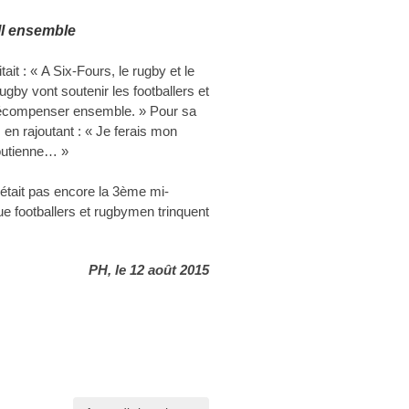
ll ensemble
it : « A Six-Fours, le rugby et le
gby vont soutenir les footballers et
s récompenser ensemble. » Pour sa
 en rajoutant : « Je ferais mon
outienne… »
’était pas encore la 3ème mi-
ue footballers et rugbymen trinquent
PH, le 12 août 2015