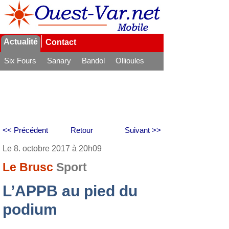
Actualité
Contact
Six Fours
Sanary
Bandol
Ollioules
La Seyne
<< Précédent
Retour
Suivant >>
Le 8. octobre 2017 à 20h09
Le Brusc
Sport
L’APPB au pied du
podium