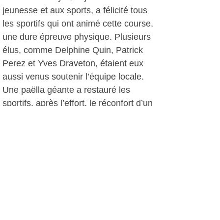
jeunesse et aux sports, a félicité tous
les sportifs qui ont animé cette course,
une dure épreuve physique. Plusieurs
élus, comme Delphine Quin, Patrick
Perez et Yves Draveton, étaient eux
aussi venus soutenir l’équipe locale.
Une paëlla géante a restauré les
sportifs, après l’effort, le réconfort d’un
bon plat. Elle a permis de terminer la
journée dans la convivialité et la bonne
humeur.
Monique Amann, le 08 octobre 2017
Plus d'infos: