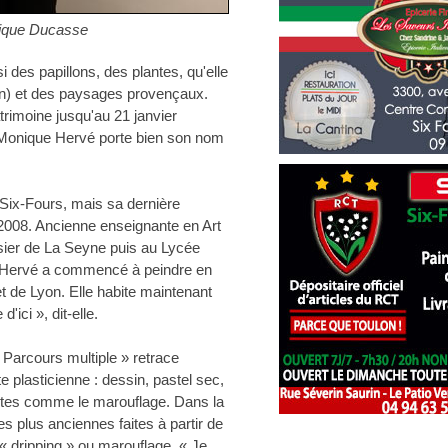
inique Ducasse
des papillons, des plantes, qu'elle
on) et des paysages provençaux.
rimoine jusqu'au 21 janvier
 Monique Hervé porte bien son nom
Six-Fours, mais sa dernière
er 2008. Ancienne enseignante en Art
ier de La Seyne puis au Lycée
e Hervé a commencé à peindre en
t de Lyon. Elle habite maintenant
'ici », dit-elle.
 Parcours multiple » retrace
te plasticienne : dessin, pastel sec,
ixtes comme le marouflage. Dans la
s plus anciennes faites à partir de
 « dripping » ou marouflage. « Je