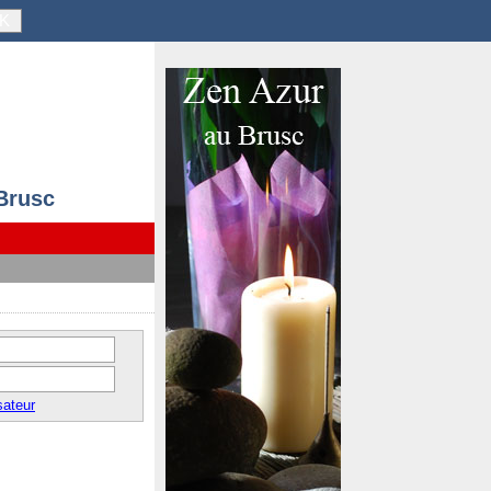
K
 Brusc
sateur