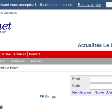
lisant vous acceptez l'utilisation des cookies.
En savoir plus
O
ons Vacances
Actualités Le
Bandol
Annuaire
Contact
vers
Les brèves
Dossiers
onique Hervé
Email:
Code:
Identification
Nouvel Utili
(0)
é