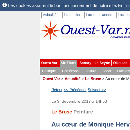
Les cookies assurent le bon fonctionnement de notre site. En l'uti
Actualités
Immobilier
Locations année
Locati
Ouest Var
Six Fours
Sanary
La Seyne
Ollioules
Politique
Eco échos
Culture
Sport
Faits di
Ouest Var
>
Actualité
>
Le Brusc
>
Au cœur de M
Retour
<< Précédent
Suivant >>
Le 9. décembre 2017 à 14h53
Le Brusc
Peinture
Au cœur de Monique Herv