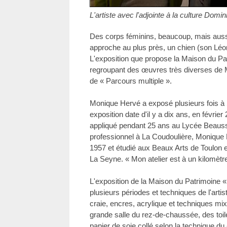
L'artiste avec l'adjointe à la culture Dom
Des corps féminins, beaucoup, mais aussi 
approche au plus près, un chien (son Lé
L'exposition que propose la Maison du Pat
regroupant des œuvres très diverses de
de « Parcours multiple ».
Monique Hervé a exposé plusieurs fois à 
exposition date d'il y a dix ans, en févri
appliqué pendant 25 ans au Lycée Beauss
professionnel à La Coudoulière, Moniqu
1957 et étudié aux Beaux Arts de Toulon e
La Seyne. « Mon atelier est à un kilomètre d
L'exposition de la Maison du Patrimoine «
plusieurs périodes et techniques de l'artis
craie, encres, acrylique et techniques m
grande salle du rez-de-chaussée, des toile
papier de soie collé selon la technique du