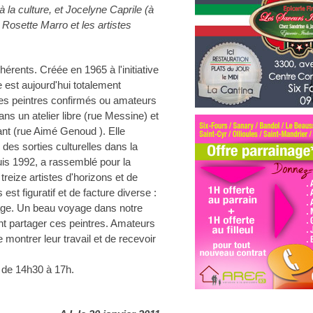
 la culture, et Jocelyne Caprile (à
t Rosette Marro et les artistes
rents. Créée en 1965 à l'initiative
 est aujourd'hui totalement
 des peintres confirmés ou amateurs
ns un atelier libre (rue Messine) et
nt (rue Aimé Genoud ). Elle
 des sorties culturelles dans la
uis 1992, a rassemblé pour la
treize artistes d'horizons et de
s est figuratif et de facture diverse :
llage. Un beau voyage dans notre
nt partager ces peintres. Amateurs
de montrer leur travail et de recevoir
t de 14h30 à 17h.