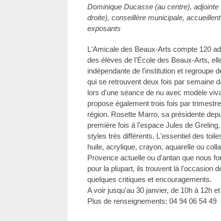
Dominique Ducasse (au centre), adjointe à
droite), conseillère municipale, accueillen
exposants
L'Amicale des Beaux-Arts compte 120 adhé
des élèves de l'École des Beaux-Arts, elle
indépendante de l'institution et regroupe
qui se retrouvent deux fois par semaine da
lors d'une séance de nu avec modèle viva
propose également trois fois par trimestre
région. Rosette Marro, sa présidente dep
première fois à l'espace Jules de Greling, 
styles très différents. L'essentiel des toile
huile, acrylique, crayon, aquarelle ou co
Provence actuelle ou d'antan que nous fo
pour la plupart, ils trouvent là l'occasion 
quelques critiques et encouragements.
A voir jusqu'au 30 janvier, de 10h à 12h e
Plus de renseignements: 04 94 06 54 49