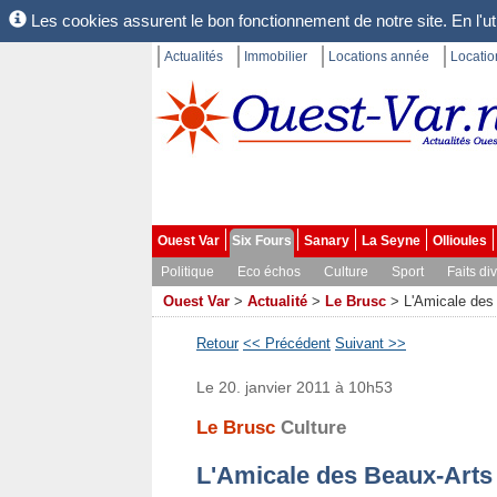
Les cookies assurent le bon fonctionnement de notre site. En l'uti
Actualités
Immobilier
Locations année
Locati
Ouest Var
Six Fours
Sanary
La Seyne
Ollioules
Politique
Eco échos
Culture
Sport
Faits di
Ouest Var
>
Actualité
>
Le Brusc
>
L'Amicale des
Retour
<< Précédent
Suivant >>
Le 20. janvier 2011 à 10h53
Le Brusc
Culture
L'Amicale des Beaux-Arts