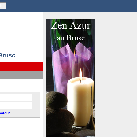
K
 Brusc
sateur