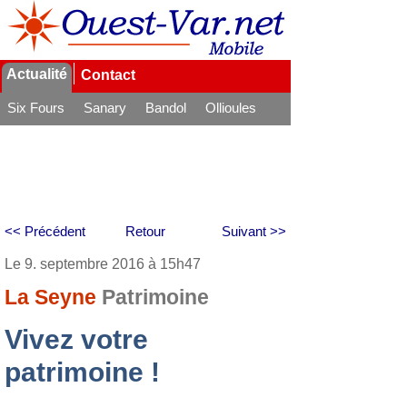
Actualité
Contact
Six Fours
Sanary
Bandol
Ollioules
La Seyne
<< Précédent
Retour
Suivant >>
Le 9. septembre 2016 à 15h47
La Seyne
Patrimoine
Vivez votre
patrimoine !