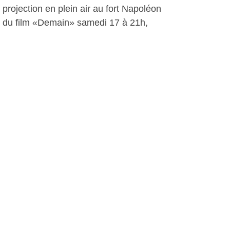
projection en plein air au fort Napoléon
du film «Demain» samedi 17 à 21h,
une ballade au Lazaret en compagnie
d’Henri Giovannetti et Jean-Claude
Autran, passeurs allègres de l’histoire
seynoises dimanche 18 à 14h, une
inauguration d'un refuge pour oiseaux
et des ateliers pour connaître et
protéger la nature, elle aussi
patrimoine commun.
A noter également qu’un effort
particulier a été porté sur l’accessibilité
aux personnes en situation de
handicap tant sur les sites que sur le
programme.
F. Hochart, le 09 septembre 2016