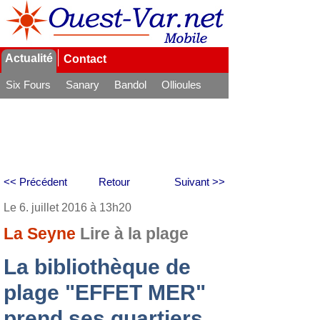
Actualité
Contact
Six Fours
Sanary
Bandol
Ollioules
La Seyne
<< Précédent
Retour
Suivant >>
Le 6. juillet 2016 à 13h20
La Seyne
Lire à la plage
La bibliothèque de
plage "EFFET MER"
prend ses quartiers