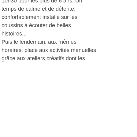
10h30 pour les plus de 6 ans. Un
temps de calme et de détente,
confortablement installé sur les
coussins à écouter de belles
histoires...
Puis le lendemain, aux mêmes
horaires, place aux activités manuelles
grâce aux ateliers créatifs dont les
thèmes varient régulièrement et qui
permettent aux enfants de repartir
avec un beau souvenir "fait main"!
Bouquiner, s'informer, se détendre,
découvrir....La bibliothèque "EFFET
MER" vous accueille du mardi au
vendredi, non-stop de 9h30 à 18h,
jusqu'au 26 août.