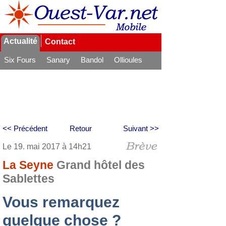
Actualité
Contact
Six Fours
Sanary
Bandol
Ollioules
La Seyne
<< Précédent
Retour
Suivant >>
Le 19. mai 2017 à 14h21
La Seyne
Grand hôtel des
Sablettes
Vous remarquez
quelque chose ?