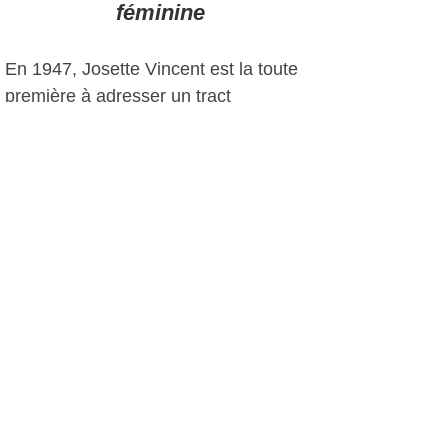
féminine
En 1947, Josette Vincent est la toute
première à adresser un tract
spécifiquement destiné aux femmes,
rappelant ce que la municipalité avait
réalisé pour elles : remise en état des
jardins publics, rénovation des trottoirs
pour faciliter la circulation des
poussettes, centre de gymnastique
corrective pour soigner plus de 250
enfants, prime de 200 francs pour la
journée des mères...
Au nom du service public
Figure emblématique de La Seyne,