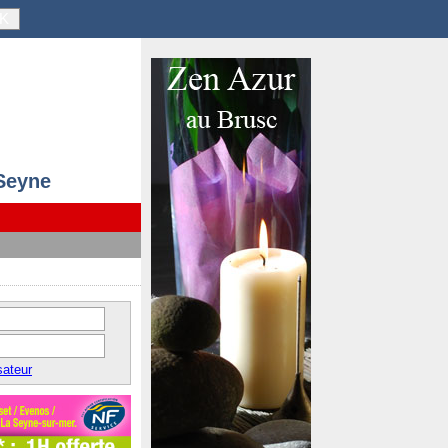
K
 Seyne
sateur