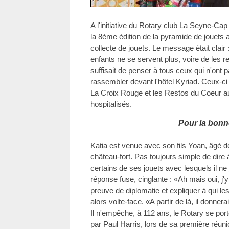
A l'initiative du Rotary club La Seyne-Cap S
la 8ème édition de la pyramide de jouets a
collecte de jouets. Le message était clair :
enfants ne se servent plus, voire de les re
suffisait de penser à tous ceux qui n'ont p
rassembler devant l'hôtel Kyriad. Ceux-ci
La Croix Rouge et les Restos du Coeur a
hospitalisés.
Pour la bonn
Katia est venue avec son fils Yoan, âgé d
château-fort. Pas toujours simple de dire 
certains de ses jouets avec lesquels il ne
réponse fuse, cinglante : «Ah mais oui, j'y j
preuve de diplomatie et expliquer à qui les
alors volte-face. «A partir de là, il donn
Il n'empêche, à 112 ans, le Rotary se port
par Paul Harris, lors de sa première réuni