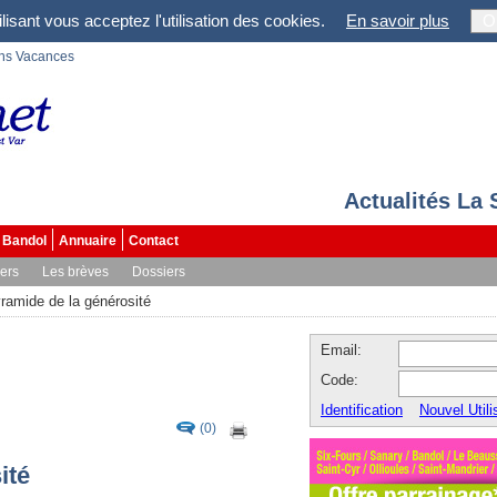
lisant vous acceptez l'utilisation des cookies.
En savoir plus
O
ons Vacances
Actualités La
Bandol
Annuaire
Contact
vers
Les brèves
Dossiers
ramide de la générosité
Email:
Code:
Identification
Nouvel Utili
(0)
ité