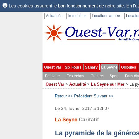
Les cookies assurent le bon fonctionnement de notre site. En l'uti
Actualités
Immobilier
Locations année
Locati
Ouest Var
Six Fours
Sanary
La Seyne
Ollioules
Politique
Eco échos
Culture
Sport
Faits di
Ouest Var
>
Actualité
>
La Seyne sur Mer
>
La py
Retour
<< Précédent
Suivant >>
Le 24. février 2017 à 12h37
La Seyne
Caritatif
La pyramide de la généros