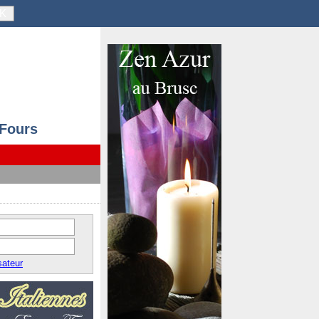
K
 Fours
sateur