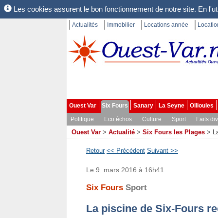
Les cookies assurent le bon fonctionnement de notre site. En l'uti
Actualités
Immobilier
Locations année
Locati
Ouest Var
Six Fours
Sanary
La Seyne
Ollioules
Politique
Eco échos
Culture
Sport
Faits di
Ouest Var
>
Actualité
>
Six Fours les Plages
>
L
Retour
<< Précédent
Suivant >>
Le 9. mars 2016 à 16h41
Six Fours
Sport
La piscine de Six-Fours r