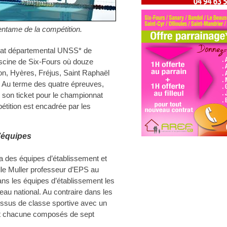
entame de la compétition.
nnat départemental UNSS* de
piscine de Six-Fours où douze
lon, Hyères, Fréjus, Saint Raphaël
. Au terme des quatre épreuves,
e son ticket pour le championnat
tition est encadrée par les
’équipes
a des équipes d’établissement et
lle Muller professeur d’EPS au
Dans les équipes d’établissement les
veau national. Au contraire dans les
 issus de classe sportive avec un
nt chacune composés de sept