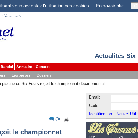
lisant vous acceptez l'utilisation des cookies.
En savoir plus
O
ons Vacances
Actualités Six
Bandol
Annuaire
Contact
vers
Les brèves
Dossiers
a piscine de Six-Fours reçoit le championnat départemental...
Email:
Code:
Identification
Nouvel Utili
(0)
eçoit le championnat