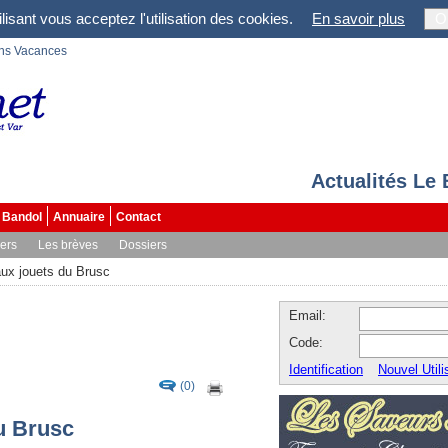
lisant vous acceptez l'utilisation des cookies.
En savoir plus
O
ons Vacances
Actualités Le
Bandol
Annuaire
Contact
vers
Les brèves
Dossiers
 aux jouets du Brusc
Email:
Code:
Identification
Nouvel Utili
(0)
du Brusc