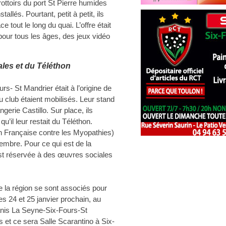
ottoirs du port St Pierre humides
llés. Pourtant, petit à petit, ils
e tout le long du quai. L’offre était
pour tous les âges, des jeux vidéo
ales et du Téléthon
s- St Mandrier était à l’origine de
u club étaient mobilisés. Leur stand
ngerie Castillo. Sur place, ils
u’il leur restait du Téléthon.
n Française contre les Myopathies)
cembre. Pour ce qui est de la
 est réservée à des œuvres sociales
e la région se sont associés pour
s 24 et 25 janvier prochain, au
wanis La Seyne-Six-Fours-St
 et ce sera Salle Scarantino à Six-