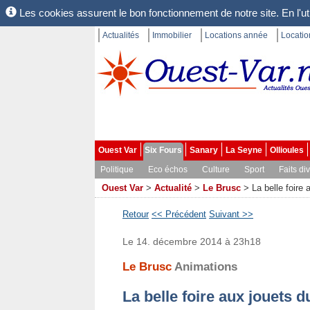
Les cookies assurent le bon fonctionnement de notre site. En l'uti
Actualités
Immobilier
Locations année
Locati
Ouest Var
Six Fours
Sanary
La Seyne
Ollioules
Politique
Eco échos
Culture
Sport
Faits di
Ouest Var
>
Actualité
>
Le Brusc
>
La belle foire
Retour
<< Précédent
Suivant >>
Le 14. décembre 2014 à 23h18
Le Brusc
Animations
La belle foire aux jouets 