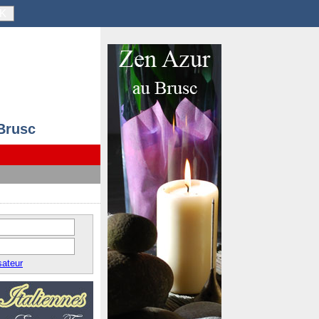
K
 Brusc
sateur