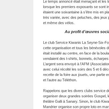
Le temps annoncé était menaçant et les tr
lorsque les premiers exposants se sont insta
étaient une soixantaine à s’être mis en plac
très variée, avec des peluches, des jeux 
et même des vélos.
Au profit d’œuvres soci
Le club Service Kiwanis La Seyne-Six-Four
cette organisation et tous les bénévoles d
était installé au centre, en face de la boula
vendaient des t-shirts, bonnets, écharpes q
L’argent sera envoyé à l’AFM (Associatio
avec celui récolté les soirs des 5 et 6 dé
recette de la foire aux jouets, une partie
et l’autre au Téléthon.
Rappelons que les divers clubs service d
organiser deux grandes soirées Gospel, le
théâtre Galli à Sanary. Sinon, le club Ki
Mandrier organise son propre loto en mars