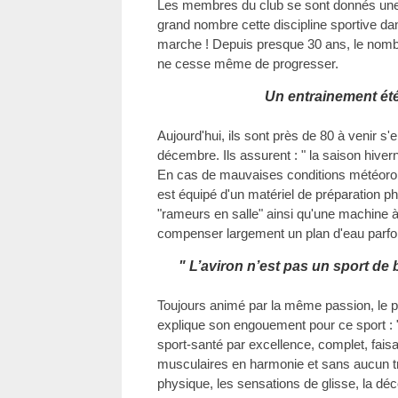
Les membres du club se sont donnés une m
grand nombre cette discipline sportive dan
marche ! Depuis presque 30 ans, le nomb
ne cesse même de progresser.
Un entrainement ét
Aujourd'hui, ils sont près de 80 à venir s'
décembre. Ils assurent : " la saison hiver
En cas de mauvaises conditions météorol
est équipé d'un matériel de préparation p
"rameurs en salle" ainsi qu'une machine 
compenser largement un plan d'eau parfoi
" L’aviron n’est pas un sport de b
Toujours animé par la même passion, le p
explique son engouement pour ce sport : "
sport-santé par excellence, complet, faisa
musculaires en harmonie et sans aucun tra
physique, les sensations de glisse, la dé