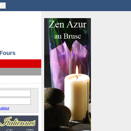
K
 Fours
sateur