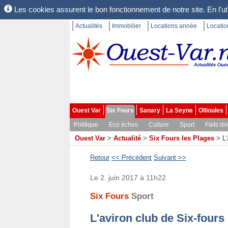
Les cookies assurent le bon fonctionnement de notre site. En l'uti
Actualités
Immobilier
Locations année
Locati
Ouest Var
Six Fours
Sanary
La Seyne
Ollioules
Politique
Eco échos
Culture
Sport
Faits di
Ouest Var
>
Actualité
>
Six Fours les Plages
>
L'
Retour
<< Précédent
Suivant >>
Le 2. juin 2017 à 11h22
Six Fours
Sport
L'aviron club de Six-fours 