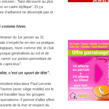
ission : "faire découvrir au plus
s un cadre idyllique". Et ça
re d'adhérent ne désemplit pas et
é comme hiver.
entrainer du 1er janvier au 31
nale n'empêche en rien sa pratique.
ogiques, hiver comme été, le club
hysique généralisée au sol et de
à ramer sur ponton permettant de
s capricieux".
ête, c’est un sport de tête".
résident éducateur Paul Leconte
l’aviron (avec siège mobile) est le
nt travailler tous les groupes
umatisme. Il permet d’allier effort
couverte de la mer et respect du