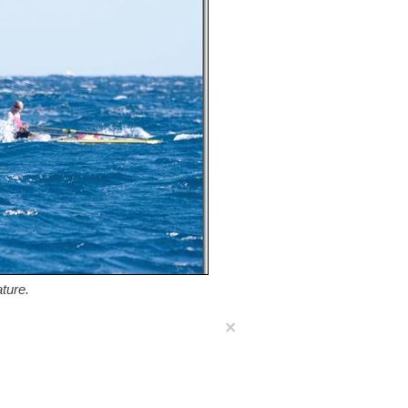
ture.
×