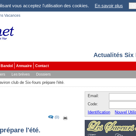
lisant vous acceptez l'utilisation des cookies.
En savoir plus
O
ons Vacances
Actualités Six
Bandol
Annuaire
Contact
vers
Les brèves
Dossiers
aviron club de Six-fours prépare l'été.
Email:
Code:
Identification
Nouvel Utili
(0)
prépare l'été.