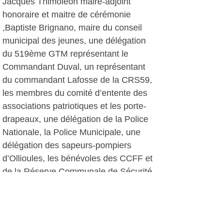
Jacques Thimoléon maire-adjoint
honoraire et maitre de cérémonie
,Baptiste Brignano, maire du conseil
municipal des jeunes, une délégation
du 519ème GTM représentant le
Commandant Duval, un représentant
du commandant Lafosse de la CRS59,
les membres du comité d’entente des
associations patriotiques et les porte-
drapeaux, une délégation de la Police
Nationale, la Police Municipale, une
délégation des sapeurs-pompiers
d’Ollioules, les bénévoles des CCFF et
de la Réserve Communale de Sécurité
Civile, des représentants de L'Union
Nationale des Parachutistes, les
membres du corps enseignants et de