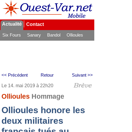
Actualité
Contact
Six Fours
Sanary
Bandol
Ollioules
La Seyne
<< Précédent
Retour
Suivant >>
Le 14. mai 2019 à 22h20
Ollioules
Hommage
Ollioules honore les
deux militaires
français tués au