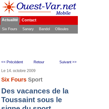
Actualité
Contact
Six Fours
Sanary
Bandol
Ollioules
La Seyne
<< Précédent
Retour
Suivant >>
Le 14. octobre 2009
Six Fours
Sport
Des vacances de la
Toussaint sous le
signe du sport