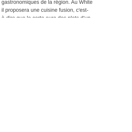
gastronomiques de la région. Au White
il proposera une cuisine fusion, c'est-
à-dire que la carte aura des plats d’un
peu toutes les provenances : des plats
japonais, des plats chinois mais
également des plats traditionnels
méditerranéens. L’intention de
Nathaniel Garnero est de tenir cette
diversité tout en renouvelant
régulièrement la carte.
XT, le 01 juillet 2009
Autres photos: