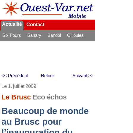
Actualité
Contact
Six Fours
Sanary
Bandol
Ollioules
La Seyne
<< Précédent
Retour
Suivant >>
Le 1. juillet 2009
Le Brusc
Eco échos
Beaucoup de monde
au Brusc pour
l’inauguration du