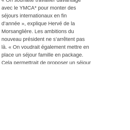
« On souhaite travailler davantage
avec le YMCA* pour monter des
séjours internationaux en fin
d’année », explique Hervé de la
Morsanglière. Les ambitions du
nouveau président ne s’arrêtent pas
là. « On voudrait également mettre en
place un séjour famille en package.
Cela permettrait de proposer un séjour
touristique avec des visites culturelles
et du sport par exemple », annonce le
président. Il ajoute : « Pour les
périodes creuses le Centre Azur
aimerait accueillir les classe de
découverte ». Les idées ne manquent
donc pas pour booster l’activité. Les 9
permanents du centre ainsi que les 2