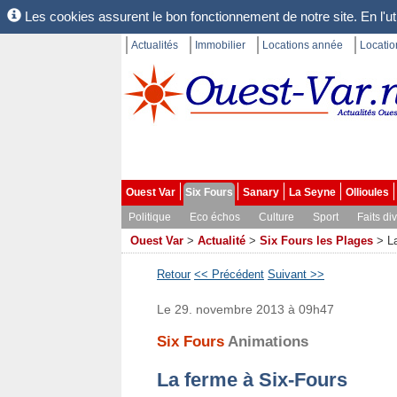
Les cookies assurent le bon fonctionnement de notre site. En l'uti
Actualités
Immobilier
Locations année
Locati
Ouest Var
Six Fours
Sanary
La Seyne
Ollioules
Politique
Eco échos
Culture
Sport
Faits di
Ouest Var
>
Actualité
>
Six Fours les Plages
>
L
Retour
<< Précédent
Suivant >>
Le 29. novembre 2013 à 09h47
Six Fours
Animations
La ferme à Six-Fours