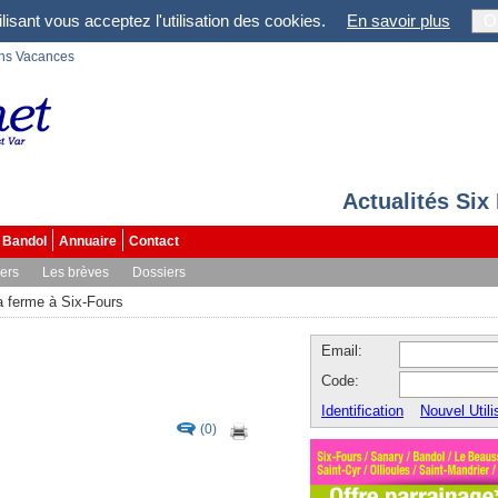
lisant vous acceptez l'utilisation des cookies.
En savoir plus
O
ons Vacances
Actualités Six
Bandol
Annuaire
Contact
vers
Les brèves
Dossiers
a ferme à Six-Fours
Email:
Code:
Identification
Nouvel Utili
(0)