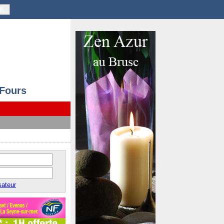
K
 Fours
sateur