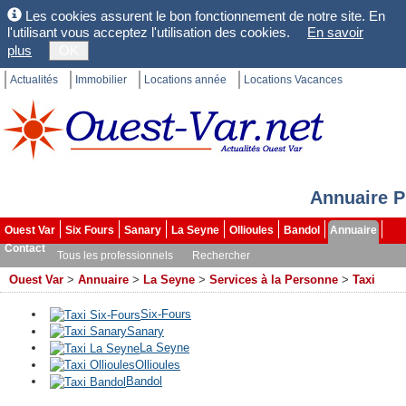
Les cookies assurent le bon fonctionnement de notre site. En
l'utilisant vous acceptez l'utilisation des cookies.
En savoir
plus
OK
Actualités
Immobilier
Locations année
Locations Vacances
Annuaire P
Ouest Var
Six Fours
Sanary
La Seyne
Ollioules
Bandol
Annuaire
Contact
Tous les professionnels
Rechercher
Ouest Var
>
Annuaire
>
La Seyne
>
Services à la Personne
>
Taxi
Six-Fours
Sanary
La Seyne
Ollioules
Bandol