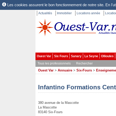
Les cookies assurent le bon fonctionnement de notre site. En l'uti
Actualités
Immobilier
Locations année
Locati
Ouest Var
Six Fours
Sanary
La Seyne
Ollioules
Tous les professionnels
Rechercher
Ouest Var
>
Annuaire
>
Six-Fours
>
Enseignemen
Infantino Formations Cent
380 avenue de la Mascotte
La Mascotte
83140 Six-Fours