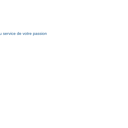
uté sur Ouest-Var.net
u service de votre passion