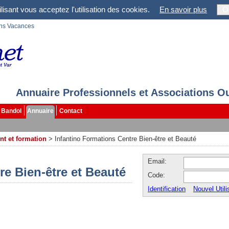
lisant vous acceptez l'utilisation des cookies.
En savoir plus
O
ons Vacances
Annuaire Professionnels et Associations O
Bandol
Annuaire
Contact
t et formation
>
Infantino Formations Centre Bien-être et Beauté
Email:
re Bien-être et Beauté
Code:
Identification
Nouvel Utili