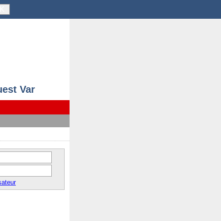
K
uest Var
sateur