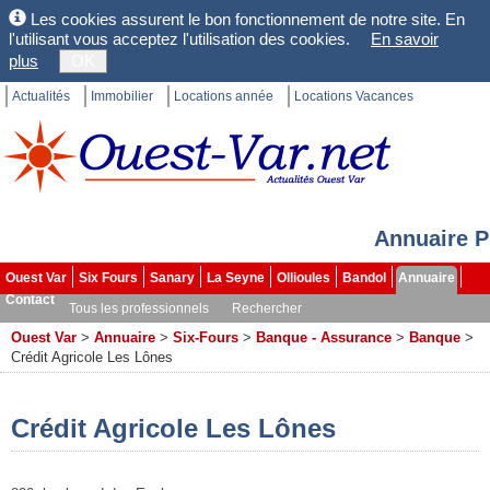
Les cookies assurent le bon fonctionnement de notre site. En
l'utilisant vous acceptez l'utilisation des cookies.
En savoir
plus
OK
Actualités
Immobilier
Locations année
Locations Vacances
Annuaire P
Ouest Var
Six Fours
Sanary
La Seyne
Ollioules
Bandol
Annuaire
Contact
Tous les professionnels
Rechercher
Ouest Var
>
Annuaire
>
Six-Fours
>
Banque - Assurance
>
Banque
>
Crédit Agricole Les Lônes
Crédit Agricole Les Lônes