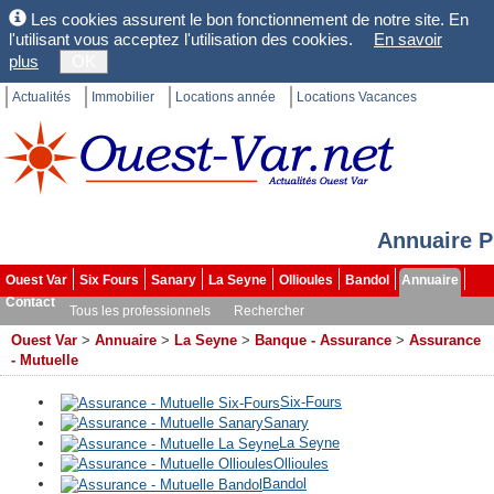
Les cookies assurent le bon fonctionnement de notre site. En
l'utilisant vous acceptez l'utilisation des cookies.
En savoir
plus
OK
Actualités
Immobilier
Locations année
Locations Vacances
Annuaire P
Ouest Var
Six Fours
Sanary
La Seyne
Ollioules
Bandol
Annuaire
Contact
Tous les professionnels
Rechercher
Ouest Var
>
Annuaire
>
La Seyne
>
Banque - Assurance
>
Assurance
- Mutuelle
Six-Fours
Sanary
La Seyne
Ollioules
Bandol