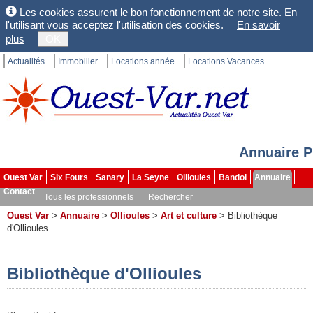
Les cookies assurent le bon fonctionnement de notre site. En
l'utilisant vous acceptez l'utilisation des cookies.
En savoir
plus
OK
Actualités
Immobilier
Locations année
Locations Vacances
Annuaire P
Ouest Var
Six Fours
Sanary
La Seyne
Ollioules
Bandol
Annuaire
Contact
Tous les professionnels
Rechercher
Ouest Var
>
Annuaire
>
Ollioules
>
Art et culture
>
Bibliothèque
d'Ollioules
Bibliothèque d'Ollioules