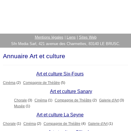
Mentions légales
|
Liens
|
Sites Web
Sfn Media Sarl, 421 avenue des Charmettes, 83140 LE BRUSC.
Annuaire Art et culture
Art et culture Six-Fours
Cinéma
(2)
Compagnie de Théâtre
(5)
Art et culture Sanary
Chorale
(3)
Cinéma
(1)
Compagnie de Théâtre
(2)
Galerie d'Art
(3)
Musée
(1)
Art et culture La Seyne
Chorale
(1)
Cinéma
(2)
Compagnie de Théâtre
(4)
Galerie d'Art
(1)