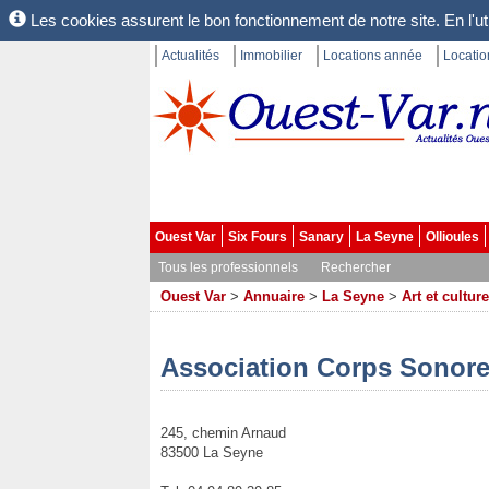
Les cookies assurent le bon fonctionnement de notre site. En l'uti
Actualités
Immobilier
Locations année
Locati
Ouest Var
Six Fours
Sanary
La Seyne
Ollioules
Tous les professionnels
Rechercher
Ouest Var
>
Annuaire
>
La Seyne
>
Art et culture
Association Corps Sonor
245, chemin Arnaud
83500 La Seyne