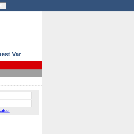
K
uest Var
sateur