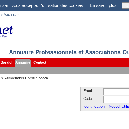
lisant vous acceptez l'utilisation des cookies.
En savoir plus
O
ons Vacances
Annuaire Professionnels et Associations O
Bandol
Annuaire
Contact
>
Association Corps Sonore
Email:
e
Code:
Identification
Nouvel Utili